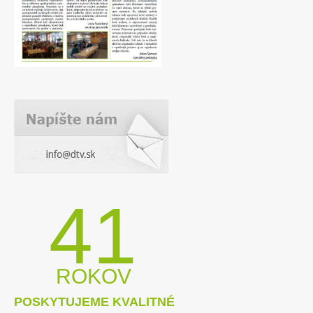
dodávateľa na opravu stupacieho rozvodu
– príloha č. 1
(08.11.2013)
Výzva na predkladanie ponúk – koncesia
na stravovaciu prevádzku
(08.11.2013)
Výzva na predkladanie ponúk –
zabezpečenie odbornej prehliadky a
skúšky elektroinštalácie a
bleskozvodov
(05.11.2013)
Výzva na predkladanie ponúk – výber
dodávateľa na kancelárske a čistiace
prostriedky
(05.11.2013)
Výzva na predkladanie ponúk – výber
41
dodávateľa na kancelárske a čistiace
prostriedky – príloha č. 1
(05.11.2013)
Výzva na predkladanie ponúk –
upratovacie služby
(31.10.2013)
ROKOV
Výzva na predkladanie ponúk – kladenie
POSKYTUJEME KVALITNÉ
PVC podlahových krytín – príloha č.