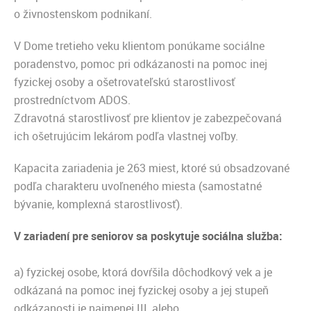
o živnostenskom podnikaní.
V Dome tretieho veku klientom ponúkame sociálne
poradenstvo, pomoc pri odkázanosti na pomoc inej
fyzickej osoby a ošetrovateľskú starostlivosť
prostredníctvom ADOS.
Zdravotná starostlivosť pre klientov je zabezpečovaná
ich ošetrujúcim lekárom podľa vlastnej voľby.
Kapacita zariadenia je 263 miest, ktoré sú obsadzované
podľa charakteru uvoľneného miesta (samostatné
bývanie, komplexná starostlivosť).
V zariadení pre seniorov sa poskytuje sociálna služba:
a) fyzickej osobe, ktorá dovŕšila dôchodkový vek a je
odkázaná na pomoc inej fyzickej osoby a jej stupeň
odkázanosti je najmenej III, alebo