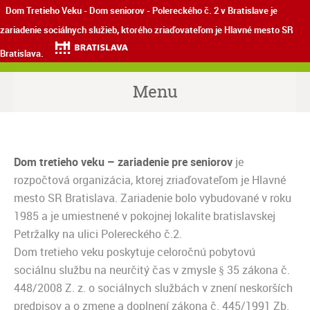
Dom Tretieho Veku - Dom seniorov - Polereckého č. 2 v Bratislave je
zariadenie sociálnych služieb, ktorého zriaďovateľom je Hlavné mesto SR
Bratislava.
Menu
Dom tretieho veku – zariadenie pre seniorov
je
rozpočtová organizácia, ktorej zriaďovateľom je Hlavné
mesto SR Bratislava. Zariadenie bolo vybudované v roku
1985 a je umiestnené v pokojnej lokalite bratislavskej
Petržalky na ulici Polereckého č.2.
Dom tretieho veku poskytuje celoročnú pobytovú
sociálnu službu na neurčitý čas v zmysle § 35 zákona č.
448/2008 Z. z. o sociálnych službách v znení neskorších
predpisov a o zmene a doplnení zákona č. 445/1991 Zb.