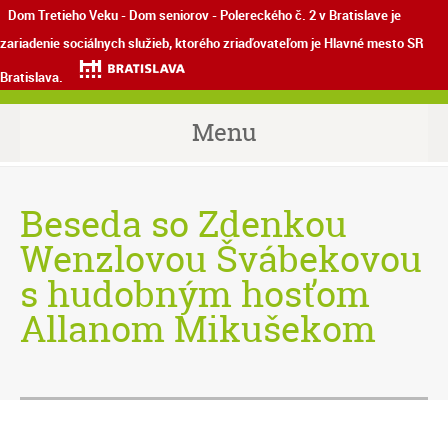
Dom Tretieho Veku - Dom seniorov - Polereckého č. 2 v Bratislave je
zariadenie sociálnych služieb, ktorého zriaďovateľom je Hlavné mesto SR
Bratislava.
Menu
Beseda so Zdenkou
Wenzlovou Švábekovou
s hudobným hosťom
Allanom Mikušekom