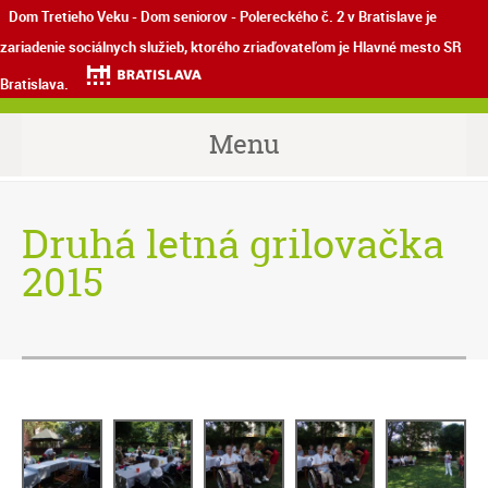
Dom Tretieho Veku - Dom seniorov - Polereckého č. 2 v Bratislave je
zariadenie sociálnych služieb, ktorého zriaďovateľom je Hlavné mesto SR
Bratislava.
Menu
Druhá letná grilovačka
2015