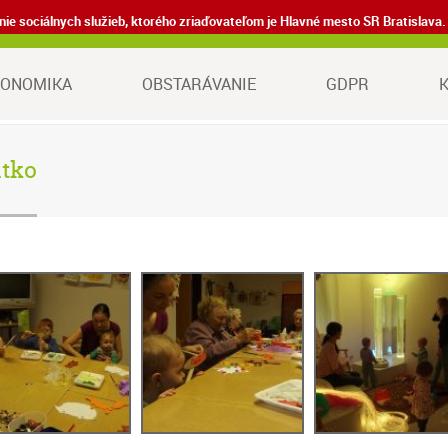
denie sociálnych služieb, ktorého zriaďovateľom je Hlavné mesto SR Bratisla
KONOMIKA
OBSTARÁVANIE
GDPR
atko