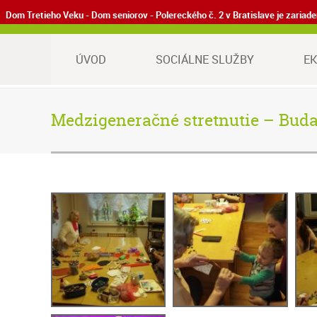
Dom Tretieho Veku - Dom seniorov - Polereckého č. 2 v Bratislave je zaria
ÚVOD
SOCIÁLNE SLUŽBY
E
Medzigeneračné stretnutie – Bud