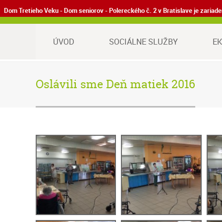
Dom Tretieho Veku - Dom seniorov - Polereckého č. 2 v Bratislave je zaria
ÚVOD
SOCIÁLNE SLUŽBY
E
Oslávili sme Deň matiek 2016