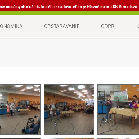
denie sociálnych služieb, ktorého zriaďovateľom je Hlavné mesto SR Bratisla
KONOMIKA
OBSTARÁVANIE
GDPR