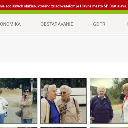
denie sociálnych služieb, ktorého zriaďovateľom je Hlavné mesto SR Bratisla
KONOMIKA
OBSTARÁVANIE
GDPR