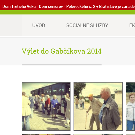
Dom Tretieho Veku - Dom seniorov - Polereckého č. 2 v Bratislave je zaria
ÚVOD
SOCIÁLNE SLUŽBY
E
Výlet do Gabčíkova 2014