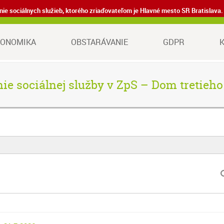
denie sociálnych služieb, ktorého zriaďovateľom je Hlavné mesto SR Bratisla
KONOMIKA
OBSTARÁVANIE
GDPR
ie sociálnej služby v ZpS – Dom tretieh