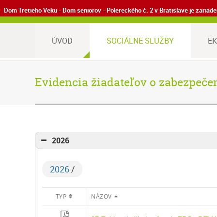
Dom Tretieho Veku - Dom seniorov - Polereckého č. 2 v Bratislave je zaria
ÚVOD
SOCIÁLNE SLUŽBY
E
Evidencia žiadateľov o zabezpečen
2026
2026
/
TYP
NÁZOV