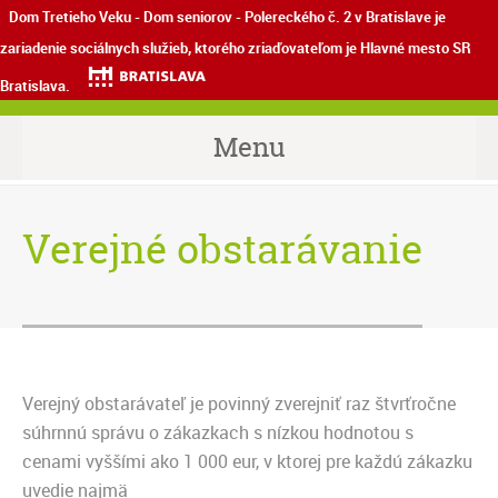
Dom Tretieho Veku - Dom seniorov - Polereckého č. 2 v Bratislave je
zariadenie sociálnych služieb, ktorého zriaďovateľom je Hlavné mesto SR
Bratislava.
Menu
Verejné obstarávanie
Verejný obstarávateľ je povinný zverejniť raz štvrťročne
súhrnnú správu o zákazkach s nízkou hodnotou s
cenami vyššími ako 1 000 eur, v ktorej pre každú zákazku
uvedie najmä