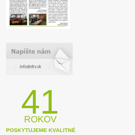
dodávateľa na opravu stupacieho rozvodu
– príloha č. 1
(08.11.2013)
Výzva na predkladanie ponúk – koncesia
na stravovaciu prevádzku
(08.11.2013)
Výzva na predkladanie ponúk –
zabezpečenie odbornej prehliadky a
skúšky elektroinštalácie a
bleskozvodov
(05.11.2013)
Výzva na predkladanie ponúk – výber
dodávateľa na kancelárske a čistiace
prostriedky
(05.11.2013)
Výzva na predkladanie ponúk – výber
41
dodávateľa na kancelárske a čistiace
prostriedky – príloha č. 1
(05.11.2013)
Výzva na predkladanie ponúk –
upratovacie služby
(31.10.2013)
ROKOV
Výzva na predkladanie ponúk – kladenie
POSKYTUJEME KVALITNÉ
PVC podlahových krytín – príloha č.